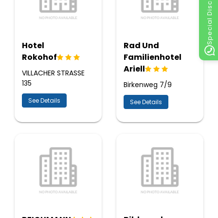
Special Discount
Hotel
Rad Und
Rokohof
Familienhotel
Ariell
VILLACHER STRASSE
135
Birkenweg 7/9
See Details
See Details