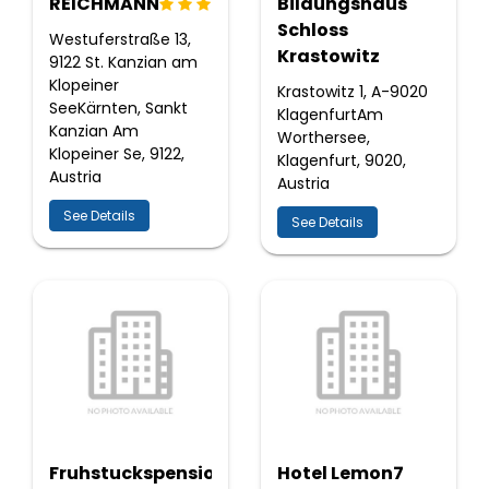
REICHMANN
Bildungshaus
Schloss
Westuferstraße 13,
Krastowitz
9122 St. Kanzian am
Klopeiner
Krastowitz 1, A-9020
SeeKärnten, Sankt
KlagenfurtAm
Kanzian Am
Worthersee,
Klopeiner Se, 9122,
Klagenfurt, 9020,
Austria
Austria
See Details
See Details
Fruhstuckspension
Hotel Lemon7