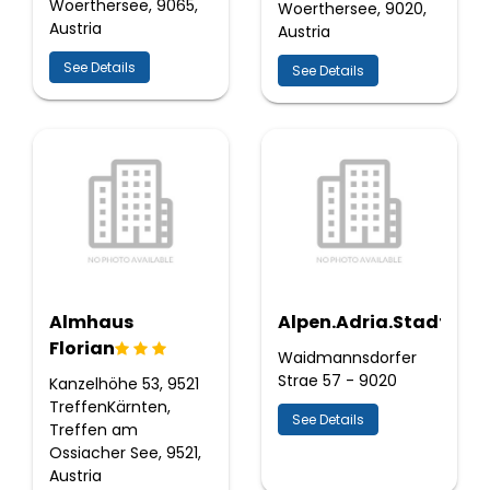
Woerthersee, 9065,
Woerthersee, 9020,
Austria
Austria
See Details
See Details
Almhaus
Alpen.Adria.Stadthote
Florian
Waidmannsdorfer
Strae 57 - 9020
Kanzelhöhe 53, 9521
TreffenKärnten,
See Details
Treffen am
Ossiacher See, 9521,
Austria