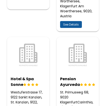
Wörthersee,
Klagenfurt Am
Woerthersee, 9020,
Austria
See Details
Hotel & Spa
Pension
Sonne
Ayurveda
Westuferstrasse 17,
St. Primusweg 68,
9122 Sankt Kanzian,
9020
St. Kanzian, 9122,
KlagenfurtCarinthia,