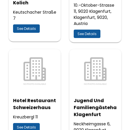
Kolich
10.-Oktober-Strasse
11, 9020 Klagenfurt,
Keutschacher Straße
Klagenfurt, 9020,
7
Austria
See Details
See Details
Hotel Restaurant
Jugend Und
Schweizerhaus
Familiengästehaus
Klagenfurt
Kreuzbergl 11
Neckheimgasse 6,
See Details