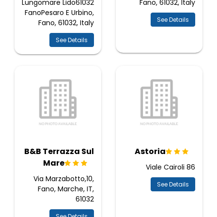
Lungomare Lido61032
Fano, 61032, Italy
FanoPesaro E Urbino,
See Details
Fano, 61032, Italy
See Details
B&B Terrazza Sul
Astoria
Mare
Viale Cairoli 86
Via Marzabotto,10,
See Details
Fano, Marche, IT,
61032
See Details