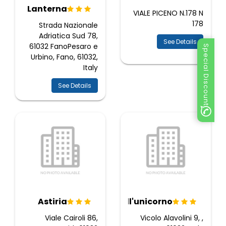
Lanterna
VIALE PICENO N.178 N
178
Strada Nazionale
Adriatica Sud 78,
See Details
61032 FanoPesaro e
Special Discount
Urbino, Fano, 61032,
Italy
See Details
Astiria
All'unicorno
Viale Cairoli 86,
Vicolo Alavolini 9, ,