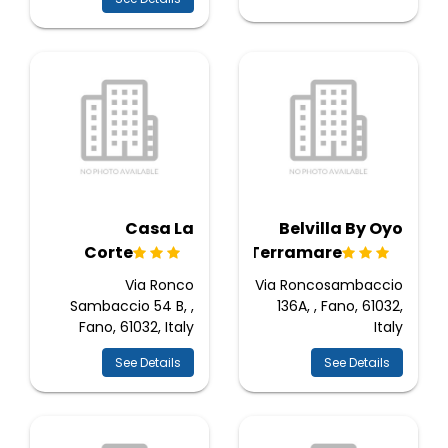
Casa La
Belvilla By Oyo
Corte
Terramare
Via Ronco
Via Roncosambaccio
Sambaccio 54 B, ,
136A, , Fano, 61032,
Fano, 61032, Italy
Italy
See Details
See Details