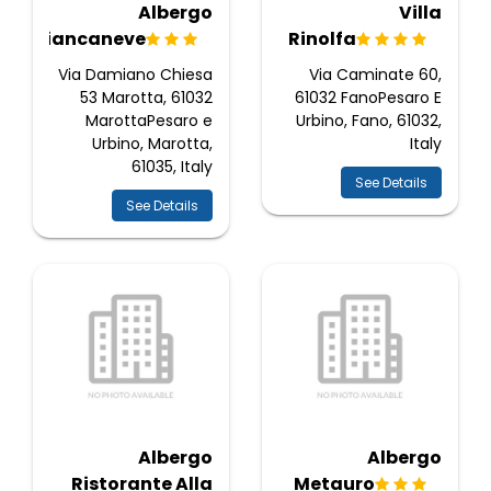
Albergo
Villa
Biancaneve
Rinolfa
Via Damiano Chiesa
Via Caminate 60,
53 Marotta, 61032
61032 FanoPesaro E
MarottaPesaro e
Urbino, Fano, 61032,
Urbino, Marotta,
Italy
61035, Italy
See Details
See Details
Albergo
Albergo
Ristorante Alla
Metauro