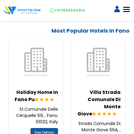
+971505500914
Most Popular Hotels In Fano
Holiday Home In
Villa Strada
Fano Pu
Comunale Di
Monte
St.Comunale Delle
Giove
Cerquelle 69, , Fano,
61032, Italy
Strada Comunale Di
Monte Giove 66A, ,
See Details