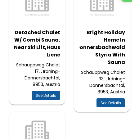
Detached Chalet
Bright Holiday
W/ Combi Sauna,
Home In
Near Ski Lift,Haus
Donnersbachwald
Liene
Styria With
Sauna
Schauppweg Chalet
17, , Irdning-
Schauppweg Chalet
Donnersbachtal,
33, , Irdning-
8953, Austria
Donnersbachtal,
8953, Austria
See Details
See Details