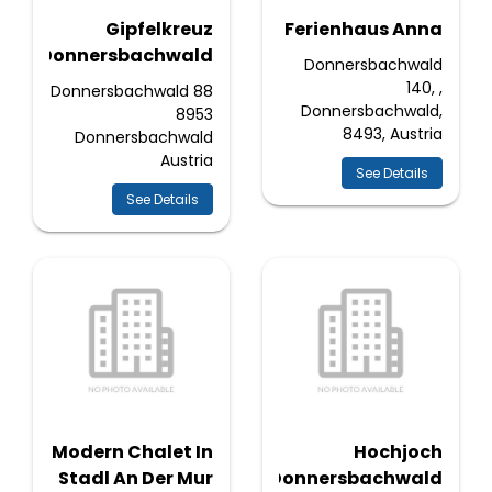
Gipfelkreuz
Ferienhaus Anna
Donnersbachwald
Donnersbachwald
140, ,
Donnersbachwald 88
Donnersbachwald,
8953
8493, Austria
Donnersbachwald
Austria
See Details
See Details
Modern Chalet In
Hochjoch
Stadl An Der Mur
Donnersbachwald