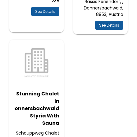
238
Rassis Feriendorf, ,
Donnersbachwald,
See Details
8953, Austria
See Details
Stunning Chalet
In
Donnersbachwald
Styria With
Sauna
Schauppweg Chalet