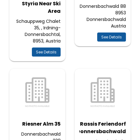
Styria Near Ski
Donnersbachwald 88
Area
8953
Donnersbachwald
Schauppweg Chalet
Austria
35, , Irdning-
Donnersbachtal,
See Details
8953, Austria
See Details
Riesner Alm 35
Rassis Feriendorf
Donnersbachwald
Donnersbachwald