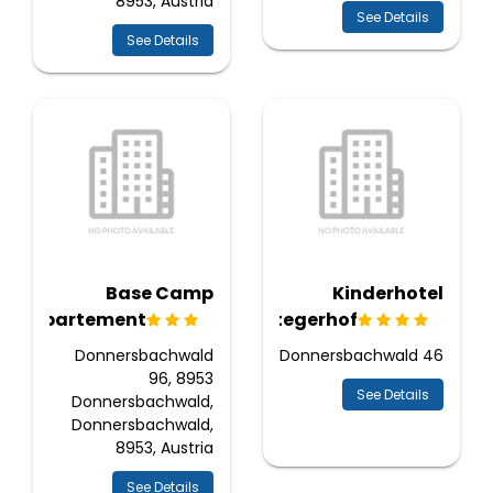
8953, Austria
See Details
See Details
Base Camp
Kinderhotel
Appartement
Stegerhof
Donnersbachwald
Donnersbachwald 46
96, 8953
See Details
Donnersbachwald,
Donnersbachwald,
8953, Austria
See Details