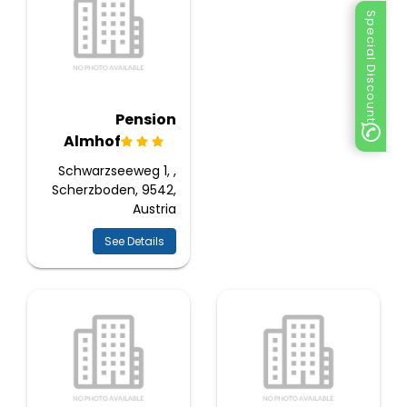
Special Discount
Pension
Almhof
Schwarzseeweg 1, ,
Scherzboden, 9542,
Austria
See Details