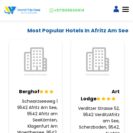
+971505500914
Most Popular Hotels In Afritz Am See
Berghof
Art
Lodge
Schwarzseeweg 1
9542 Afritz Am See,
Verditzer Strasse 52,
9542 Afritz am
9542 VerditzAfritz
SeeKärnten,
am See,
Klagenfurt Am
Scherzboden, 9542,
Woerthersee, 9542,