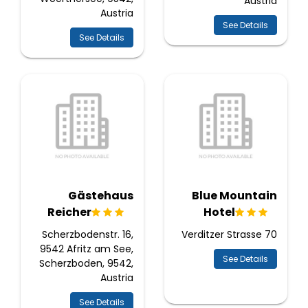
Austria
Austria
See Details
See Details
Gästehaus
Blue Mountain
Reicher
Hotel
Scherzbodenstr. 16,
Verditzer Strasse 70
9542 Afritz am See,
See Details
Scherzboden, 9542,
Austria
See Details