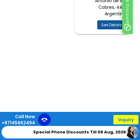
Special Discount
Antonio de los
Cobres, 4411,
Argentina
See Details
Call Now
Inquiry
+97145662494
Special Phone Discounts Till 09 Aug, 2026